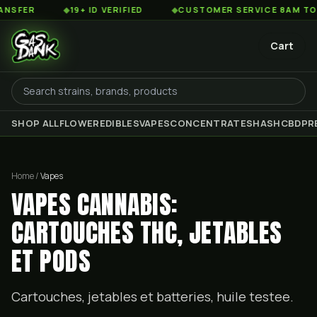
◆
19+ ID VERIFIED
◆
CUSTOMER SERVICE 8AM TO 2AM ES
Cart
SHOP ALL
FLOWER
EDIBLES
VAPES
CONCENTRATES
HASH
CBD
PR
Home /
Vapes
VAPES CANNABIS:
CARTOUCHES THC, JETABLES
ET PODS
Cartouches, jetables et batteries, huile testee.