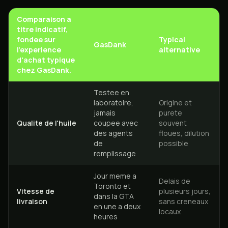
Comparaison a
titre indicatif,
fondee sur
Typical
GasDank
l'experience
alternative
d'achat typique
chez GasDank.
Testee en
laboratoire,
Origine et
jamais
purete
Qualite de l'huile
coupee avec
souvent
des agents
floues, dilution
de
possible
remplissage
Jour meme a
Delais de
Toronto et
Vitesse de
plusieurs jours,
dans la GTA
livraison
sans creneaux
en une a deux
locaux
heures