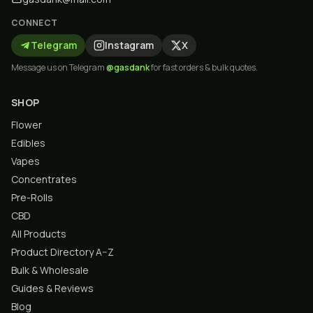
CONNECT
Telegram
Instagram
X
Message us on Telegram
@gasdank
for fast orders & bulk quotes.
SHOP
Flower
Edibles
Vapes
Concentrates
Pre-Rolls
CBD
All Products
Product Directory A–Z
Bulk & Wholesale
Guides & Reviews
Blog